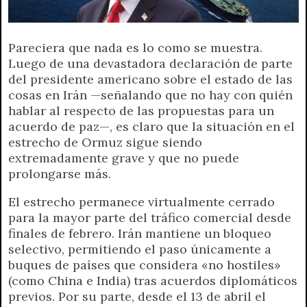
p
m
k
e
k
i
r
e
Pareciera que nada es lo como se muestra.
n
Luego de una devastadora declaración de parte
d
del presidente americano sobre el estado de las
l
cosas en Irán —señalando que no hay con quién
y
hablar al respecto de las propuestas para un
acuerdo de paz—, es claro que la situación en el
estrecho de Ormuz sigue siendo
extremadamente grave y que no puede
prolongarse más.
El estrecho permanece virtualmente cerrado
para la mayor parte del tráfico comercial desde
finales de febrero. Irán mantiene un bloqueo
selectivo, permitiendo el paso únicamente a
buques de países que considera «no hostiles»
(como China e India) tras acuerdos diplomáticos
previos. Por su parte, desde el 13 de abril el