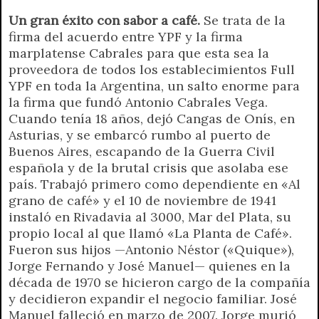
r
e
Un gran éxito con sabor a café.
n
Se trata de la
firma del acuerdo entre YPF y la firma
d
marplatense Cabrales para que esta sea la
l
proveedora de todos los establecimientos Full
y
YPF en toda la Argentina, un salto enorme para
la firma que fundó Antonio Cabrales Vega.
Cuando tenía 18 años, dejó Cangas de Onís, en
Asturias, y se embarcó rumbo al puerto de
Buenos Aires, escapando de la Guerra Civil
española y de la brutal crisis que asolaba ese
país. Trabajó primero como dependiente en «Al
grano de café» y el 10 de noviembre de 1941
instaló en Rivadavia al 3000, Mar del Plata, su
propio local al que llamó «La Planta de Café».
Fueron sus hijos —Antonio Néstor («Quique»),
Jorge Fernando y José Manuel— quienes en la
década de 1970 se hicieron cargo de la compañía
y decidieron expandir el negocio familiar. José
Manuel falleció en marzo de 2007. Jorge murió