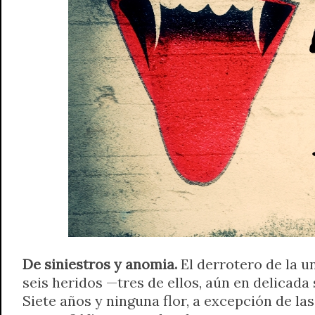
A
r
e
o
n
i
F
p
a
r
o
g
n
r
p
m
k
e
k
i
r
e
n
d
l
y
De siniestros y anomia.
El derrotero de la u
seis heridos —tres de ellos, aún en delicad
Siete años y ninguna flor, a excepción de l