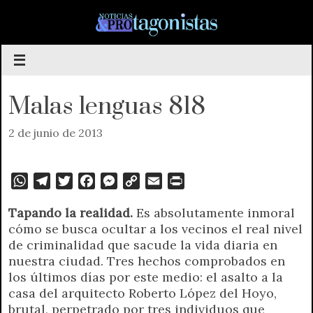
Saltar
al
contenido
Malas lenguas 818
2 de junio de 2013
W
T
T
F
M
C
E
P
h
e
w
a
e
o
m
r
Tapando la realidad.
Es absolutamente inmoral
a
l
i
c
s
p
a
i
cómo se busca ocultar a los vecinos el real nivel
t
e
t
e
s
y
i
n
de criminalidad que sacude la vida diaria en
s
g
t
b
e
L
l
t
nuestra ciudad. Tres hechos comprobados en
A
r
e
o
n
i
F
los últimos días por este medio: el asalto a la
p
a
r
o
g
n
r
casa del arquitecto Roberto López del Hoyo,
p
m
k
e
k
i
brutal, perpetrado por tres individuos que