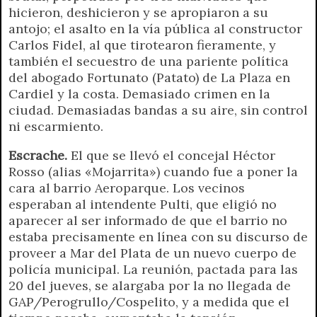
r
e
hicieron, deshicieron y se apropiaron a su
n
antojo; el asalto en la vía pública al constructor
d
Carlos Fidel, al que tirotearon fieramente, y
l
también el secuestro de una pariente política
y
del abogado Fortunato (Patato) de La Plaza en
Cardiel y la costa. Demasiado crimen en la
ciudad. Demasiadas bandas a su aire, sin control
ni escarmiento.
Escrache.
El que se llevó el concejal Héctor
Rosso (alias «Mojarrita») cuando fue a poner la
cara al barrio Aeroparque. Los vecinos
esperaban al intendente Pulti, que eligió no
aparecer al ser informado de que el barrio no
estaba precisamente en línea con su discurso de
proveer a Mar del Plata de un nuevo cuerpo de
policía municipal. La reunión, pactada para las
20 del jueves, se alargaba por la no llegada de
GAP/Perogrullo/Cospelito, y a medida que el