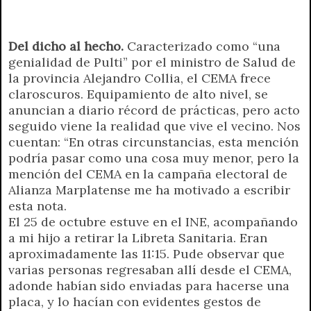
r
e
n
d
Del dicho al hecho.
Caracterizado como “una
l
genialidad de Pulti” por el ministro de Salud de
y
la provincia Alejandro Collia, el CEMA frece
claroscuros. Equipamiento de alto nivel, se
anuncian a diario récord de prácticas, pero acto
seguido viene la realidad que vive el vecino. Nos
cuentan: “En otras circunstancias, esta mención
podría pasar como una cosa muy menor, pero la
mención del CEMA en la campaña electoral de
Alianza Marplatense me ha motivado a escribir
esta nota.
El 25 de octubre estuve en el INE, acompañando
a mi hijo a retirar la Libreta Sanitaria. Eran
aproximadamente las 11:15. Pude observar que
varias personas regresaban allí desde el CEMA,
adonde habían sido enviadas para hacerse una
placa, y lo hacían con evidentes gestos de