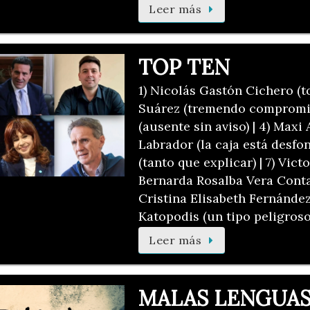
Leer más
TOP TEN
1) Nicolás Gastón Cichero (to
Suárez (tremendo compromis
(ausente sin aviso) | 4) Maxi 
Labrador (la caja está desfon
(tanto que explicar) | 7) Victo
Bernarda Rosalba Vera Conta
Cristina Elisabeth Fernández 
Katopodis (un tipo peligroso
Leer más
MALAS LENGUA