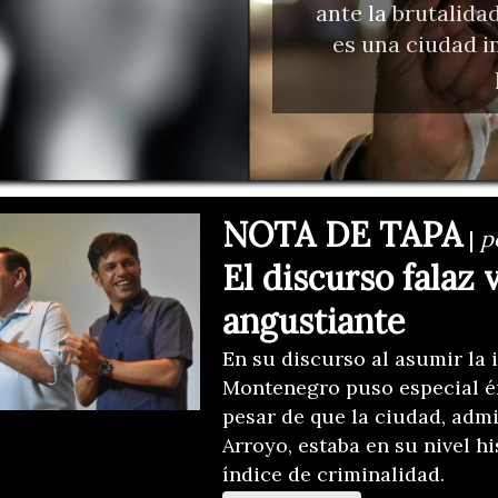
ante la brutalida
es una ciudad i
NOTA DE TAPA
|
p
El discurso falaz 
angustiante
En su discurso al asumir la 
Montenegro puso especial én
pesar de que la ciudad, adm
Arroyo, estaba en su nivel h
índice de criminalidad.