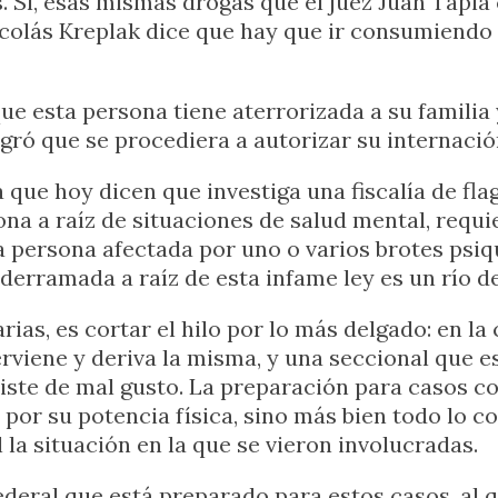
 Sí, esas mismas drogas que el juez Juan Tapia
Nicolás Kreplak dice que hay que ir consumiendo
e esta persona tiene aterrorizada a su familia 
gró que se procediera a autorizar su internaci
a que hoy dicen que investiga una fiscalía de fl
ona a raíz de situaciones de salud mental, requi
a persona afectada por uno o varios brotes psiq
 derramada a raíz de esta infame ley es un río d
rias, es cortar el hilo por lo más delgado: en l
viene y deriva la misma, y una seccional que es
iste de mal gusto. La preparación para casos com
n por su potencia física, sino más bien todo lo c
la situación en la que se vieron involucradas.
ederal que está preparado para estos casos, al q