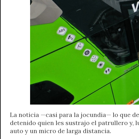
A
r
e
o
n
i
F
p
a
r
o
g
n
r
p
m
k
e
k
i
r
e
n
d
l
y
La noticia —casi para la jocundia— lo que d
detenido quien les sustrajo el patrullero y
auto y un micro de larga distancia.