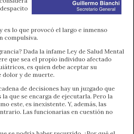
 considera
 despacito
y es lo que provocó el largo e inmenso
ón compulsiva.
agrancia? Dada la infame Ley de Salud Mental
ere que sea el propio individuo afectado
uiátricos, es quien debe aceptar su
e dolor y de muerte.
a cadena de decisiones hay un juzgado que
 la que se encarga de ejecutarla. Pero la
o este, es inexistente. Y, además, las
ontrario. Las funcionarias en cuestión no
ue se podría haber recurrido. ¿Por qué el