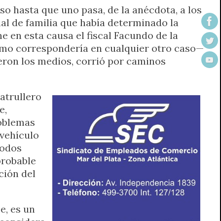
so hasta que uno pasa, de la anécdota, a los
unal de familia que había determinado la
 en esta causa el fiscal Facundo de la
—como correspondería en cualquier otro caso—
eron los medios, corrió por caminos
patrullero
e,
roblemas
 vehículo
todos
probable
ción del
e, es un