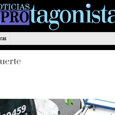
uras
muerte