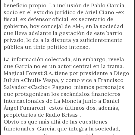
r
e
beneficio propio.
La inclusión de Pablo García,
n
socio en el estudio jurídico de Ariel Ciano -ex
d
fiscal, ex defensor oficial, ex secretario de
l
gobierno, hoy concejal de AM-, en la sociedad
y
que lleva adelante la gestación de este barrio
privado, le da a la disputa ya suficientemente
pública un tinte político intenso.
La información colectada, sin embargo, revela
que García no es un actor central en la trama.
Magical Forest S.A. tiene por presidente a Diego
Julián «Chuli» Vespa, y como vice a Francisco
Salvador «Cacho» Pagano, mismos personajes
que protagonizan los escándalos financieros
internacionales de La Moneta junto a Daniel
Ángel Fumaroni -estos últimos dos, además,
propietarios de Radio Brisas-.
Obvio es que más allá de las cuestiones
funcionales, García, que integra la sociedad,