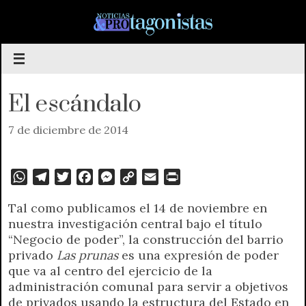
Saltar
al
contenido
El escándalo
7 de diciembre de 2014
W
T
T
F
M
C
E
P
h
e
w
a
e
o
m
r
Tal como publicamos el 14 de noviembre en
a
l
i
c
s
p
a
i
nuestra investigación central bajo el título
t
e
t
e
s
y
i
n
“Negocio de poder”, la construcción del barrio
s
g
t
b
e
L
l
t
privado
Las prunas
es una expresión de poder
A
r
e
o
n
i
F
que va al centro del ejercicio de la
p
a
r
o
g
n
r
administración comunal para servir a objetivos
p
m
k
e
k
i
de privados usando la estructura del Estado en