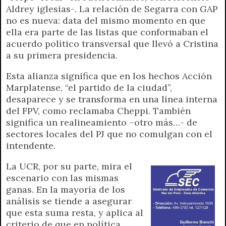
r
e
Aldrey iglesias-. La relación de Segarra con GAP
n
no es nueva: data del mismo momento en que
d
ella era parte de las listas que conformaban el
l
acuerdo político transversal que llevó a Cristina
y
a su primera presidencia.
Esta alianza significa que en los hechos Acción
Marplatense, “el partido de la ciudad”,
desaparece y se transforma en una línea interna
del FPV, como reclamaba Cheppi. También
significa un realineamiento –otro más…- de
sectores locales del PJ que no comulgan con el
intendente.
La UCR, por su parte, mira el
escenario con las mismas
ganas. En la mayoría de los
análisis se tiende a asegurar
que esta suma resta, y aplica al
criterio de que en política