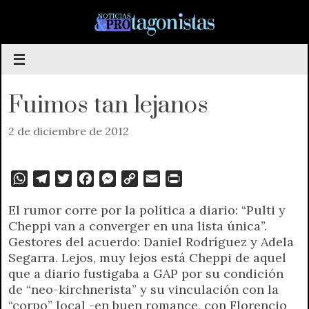
Saltar
al
contenido
Fuimos tan lejanos
2 de diciembre de 2012
W
T
T
F
M
C
E
P
h
e
w
a
e
o
m
r
El rumor corre por la política a diario: “Pulti y
a
l
i
c
s
p
a
i
Cheppi van a converger en una lista única”.
t
e
t
e
s
y
i
n
Gestores del acuerdo: Daniel Rodríguez y Adela
s
g
t
b
e
L
l
t
Segarra. Lejos, muy lejos está Cheppi de aquel
A
r
e
o
n
i
F
que a diario fustigaba a GAP por su condición
p
a
r
o
g
n
r
de “neo-kirchnerista” y su vinculación con la
p
m
k
e
k
i
“corpo” local -en buen romance, con Florencio