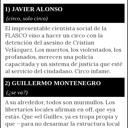
r
e
n
1) JAVIER ALONSO
d
(circo, solo circo)
l
El impresentable cientista social de la
y
FLASCO vino a hacer un circo con la
detención del asesino de Cristian
Velázquez. Los muertos, los violentados, los
profanados, merecen una policía
capacitada y un sistema de justicia que esté
al servicio del ciudadano. Circo infame.
2) GUILLERMO MONTENEGRO
(¿se va?)
A su alrededor, todos son murmullos. Los
libertarios locales afirman en off, que «ya
está». Que «el Guille», ya es tropa propia y
que —para no desarmar la estructura local