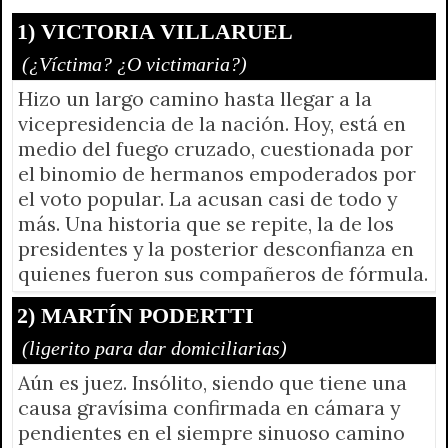
r
e
n
1) VICTORIA VILLARUEL
d
(¿Víctima? ¿O victimaria?)
l
Hizo un largo camino hasta llegar a la
y
vicepresidencia de la nación. Hoy, está en
medio del fuego cruzado, cuestionada por
el binomio de hermanos empoderados por
el voto popular. La acusan casi de todo y
más. Una historia que se repite, la de los
presidentes y la posterior desconfianza en
quienes fueron sus compañeros de fórmula.
2) MARTÍN PODERTTI
(ligerito para dar domiciliarias)
Aún es juez. Insólito, siendo que tiene una
causa gravísima confirmada en cámara y
pendientes en el siempre sinuoso camino