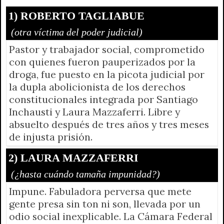
r
e
n
1) ROBERTO TAGLIABUE
d
(otra víctima del poder judicial)
l
Pastor y trabajador social, comprometido
y
con quienes fueron pauperizados por la
droga, fue puesto en la picota judicial por
la dupla abolicionista de los derechos
constitucionales integrada por Santiago
Inchausti y Laura Mazzaferri. Libre y
absuelto después de tres años y tres meses
de injusta prisión.
2) LAURA MAZZAFERRI
(¿hasta cuándo tamaña impunidad?)
Impune. Fabuladora perversa que mete
gente presa sin ton ni son, llevada por un
odio social inexplicable. La Cámara Federal