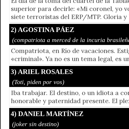
El día de la toma del cuartel de la Tab
superior para decirle: «Mi coronel, yo v
siete terroristas del ERP/MTP. Gloria y
2) AGOSTINA PÁEZ
(compatriota a merced de la incuria brasileñ
Compatriota, en Río de vacaciones. Esti
«criminal». Ya no es un tema legal, es 
3) ARIEL ROSALES
(Toti, piden por vos)
Iba trabajar. El destino, o un idiota a 
honorable y paternidad presente. El ple
4) DANIEL MARTÍNEZ
(joker sin destino)