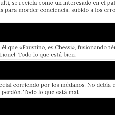
lti, se recicla como un interesado en el pa
as para morder conciencia, subido a los err
él que «Faustino, es Chessi», fusionando té
Lionel. Todo lo que está bien.
ecial corriendo por los médanos. No debía e
e perdón. Todo lo que está mal.