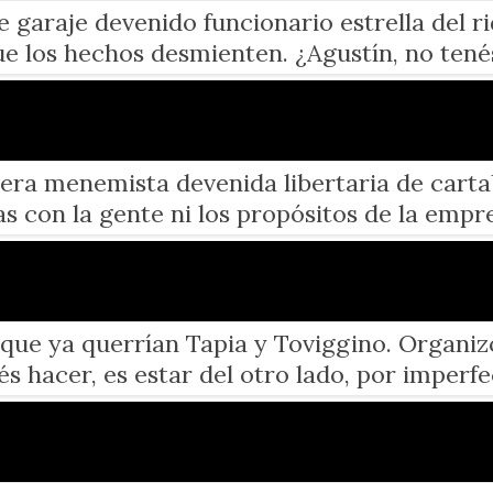
 garaje devenido funcionario estrella del ri
ue los hechos desmienten. ¿Agustín, no tené
ntera menemista devenida libertaria de car
 con la gente ni los propósitos de la empre
ue ya querrían Tapia y Toviggino. Organizó 
és hacer, es estar del otro lado, por imperfe