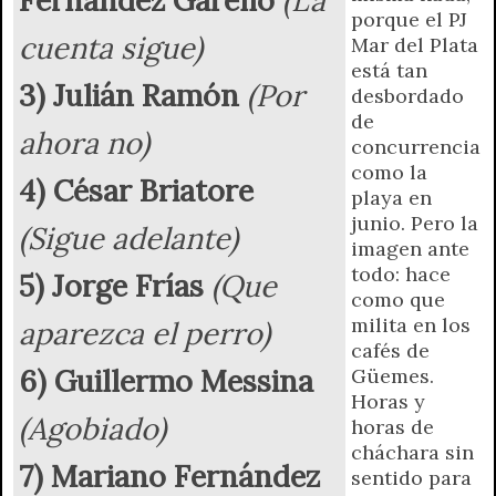
r
e
porque el PJ
n
cuenta sigue)
Mar del Plata
d
está tan
l
3) Julián Ramón
(Por
desbordado
y
de
ahora no)
concurrencia
como la
4) César Briatore
playa en
junio. Pero la
(Sigue adelante)
imagen ante
todo: hace
5) Jorge Frías
(Que
como que
milita en los
aparezca el perro)
cafés de
6) Guillermo Messina
Güemes.
Horas y
(Agobiado)
horas de
cháchara sin
7) Mariano Fernández
sentido para