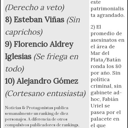
este
(Derecho a veto)
patrimonialis
ta agrandado.
8) Esteban Viñas
(Sin
2) El
caprichos)
promedio de
asesinatos en
9) Florencio Aldrey
el área de
Mar del
Iglesias
(Se friega en
Plata/Batán
ronda los 80
todo)
por año. Sin
10) Alejandro Gómez
política
criminal, sin
(Cortesano entusiasta)
gabinete ad-
hoc, Fabián
Uriel se
Noticias & Protagonistas publica
pasea por el
semanalmente un ranking de diez
palacete en
personajes. A diferencia de otros
el que
compulsivos publicadores de rankings,