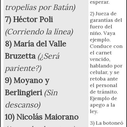
esperar.
tropelías por Batán)
2) Jueza de
7) Héctor Poli
garantías del
fuero del
(Corriendo la línea)
niño. Vaya
ejemplo.
8) María del Valle
Conduce con
el carnet
Bruzetta
(¿Será
vencido,
hablando por
pariente?)
celular, y se
9) Moyano y
retoba ante
el personal
Berlingieri
(Sin
de tránsito.
Ejemplo de
descanso)
apego a la
ley.
10) Nicolás Maiorano
3) La botoneó