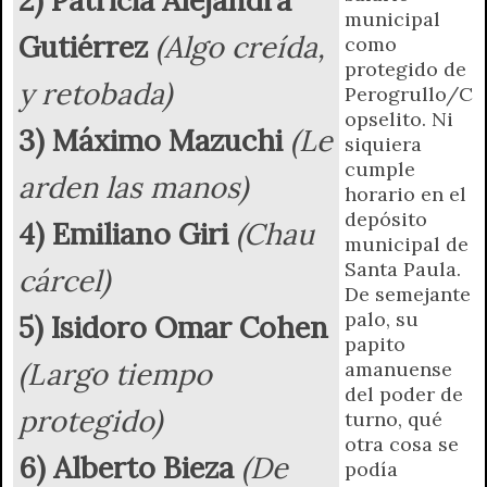
r
e
municipal
n
Gutiérrez
(Algo creída,
como
d
protegido de
l
y retobada)
Perogrullo/C
y
opselito. Ni
3) Máximo Mazuchi
(Le
siquiera
cumple
arden las manos)
horario en el
depósito
4) Emiliano Giri
(Chau
municipal de
Santa Paula.
cárcel)
De semejante
palo, su
5) Isidoro Omar Cohen
papito
(Largo tiempo
amanuense
del poder de
protegido)
turno, qué
otra cosa se
6) Alberto Bieza
(De
podía