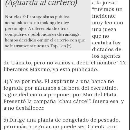
(Aguarda al cartero)
a la jueza:
“tuvimos un
incidente
Noticias & Protagonistas publica
muy feo con
semanalmente un ranking de diez
una jueza
personajes. A diferencia de otros
compulsivos publicadores de rankings,
que no
hemos decidido omitir el criterio con que
acataba los
se instrumenta nuestro Top Ten (*).
dictados de
los agentes
de tránsito, pero no vamos a decir el nombre” .Te
liberamos Máximo, ya esta publicado.
4) Y va por más. El aspirante a una banca no
lograda por mínimos a la hora del escrutinio,
sigue dedicado a proponer por Mar del Plata.
Presentó la campaña “chau cárcel”. Buena esa, y
a no desfallecer.
5) Dirige una planta de congelado de pescado,
pero más irregular no puede ser. Cuenta con