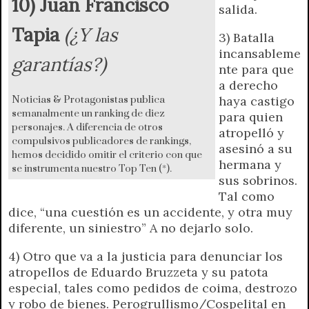
10) Juan Francisco
salida.
Tapia
(¿Y las
3) Batalla
incansableme
garantías?)
nte para que
a derecho
haya castigo
Noticias & Protagonistas publica
semanalmente un ranking de diez
para quien
personajes. A diferencia de otros
atropelló y
compulsivos publicadores de rankings,
asesinó a su
hemos decidido omitir el criterio con que
hermana y
se instrumenta nuestro Top Ten (*).
sus sobrinos.
Tal como
dice, “una cuestión es un accidente, y otra muy
diferente, un siniestro” A no dejarlo solo.
4) Otro que va a la justicia para denunciar los
atropellos de Eduardo Bruzzeta y su patota
especial, tales como pedidos de coima, destrozo
y robo de bienes. Perogrullismo/Cospelital en