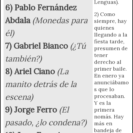
Lenguas).
6) Pablo Fernández
2) Como
Abdala
(Monedas para
siempre, hay
quienes
él)
llegando a la
fiesta tarde,
7) Gabriel Bianco
(¿Tú
presumen de
tener
también?)
derecho al
primer baile.
8) Ariel Ciano
(La
En enero ya
manito detrás de la
anunciábamo
s que lo
escena)
procesaban.
Y es la
9) Jorge Ferro
(El
primera
nomás. Hay
pasado, ¿lo condena?)
más en
bandeja de