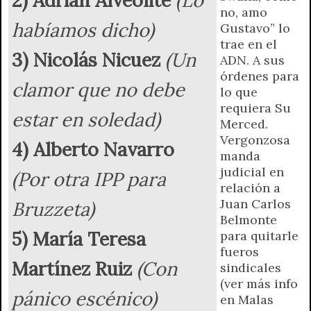
r
e
no, amo
n
habíamos dicho)
Gustavo” lo
d
trae en el
l
3) Nicolás Nicuez
(Un
ADN. A sus
y
órdenes para
clamor que no debe
lo que
requiera Su
estar en soledad)
Merced.
Vergonzosa
4) Alberto Navarro
manda
judicial en
(Por otra IPP para
relación a
Juan Carlos
Bruzzeta)
Belmonte
5) María Teresa
para quitarle
fueros
Martínez Ruiz
(Con
sindicales
(ver más info
pánico escénico)
en Malas