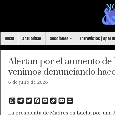
Saltar
al
contenido
Saltar
INICIO
Actualidad
Secciones
Entrevistas | Apert
al
contenido
Alertan por el aumento de
venimos denunciando hace
6 de julio de 2026
W
T
T
F
M
C
E
P
h
e
w
a
e
o
m
r
La presidenta de Madres en Lucha por una J
a
l
i
c
s
p
a
i