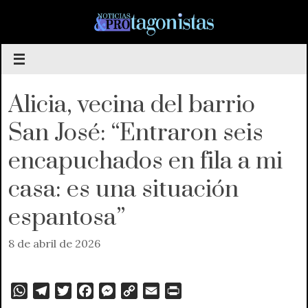
Saltar
al
contenido
Alicia, vecina del barrio
San José: “Entraron seis
encapuchados en fila a mi
casa: es una situación
espantosa”
8 de abril de 2026
W
T
T
F
M
C
E
P
h
e
w
a
e
o
m
r