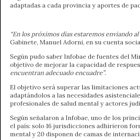
adaptadas a cada provincia y aportes de pac
t
e
t
e
s
y
i
n
s
g
t
b
e
L
l
t
A
r
e
o
n
i
F
p
a
r
o
g
n
r
“En los próximos días estaremos enviando al
p
m
k
e
k
i
Gabinete, Manuel Adorni, en su cuenta socia
r
e
n
Según pudo saber Infobae de fuentes del Min
d
objetivo de mejorar la capacidad de respues
l
encuentran adecuado encuadre”
.
y
El objetivo será superar las limitaciones ac
adaptándolos a las necesidades asistenciales
profesionales de salud mental y actores judic
Según señalaron a Infobae, uno de los princi
el país: solo 16 jurisdicciones adhirieron f
mental y 20 disponen de camas de internació