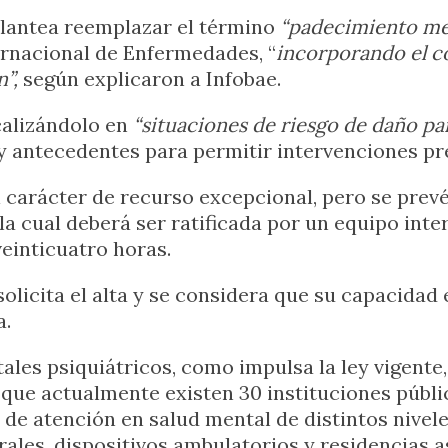
plantea reemplazar el término
“padecimiento me
ternacional de Enfermedades, “
incorporando el c
”,
según explicaron a Infobae.
ocalizándolo en
“situaciones de riesgo de daño para
 y antecedentes para permitir intervenciones pr
l carácter de recurso excepcional, pero se prevé
a cual deberá ser ratificada por un equipo inter
veinticuatro horas.
solicita el alta y se considera que su capacidad
a.
ales psiquiátricos, como impulsa la ley vigente
a que actualmente existen 30 instituciones públ
d de atención en salud mental de distintos nivel
rales, dispositivos ambulatorios y residencias as