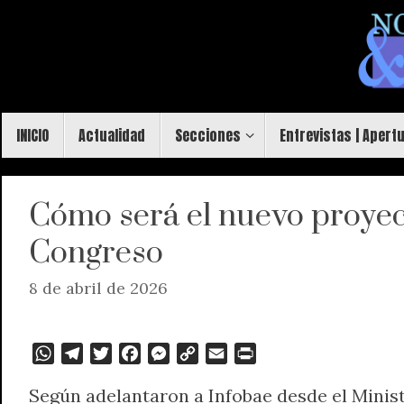
Saltar
al
contenido
Saltar
INICIO
Actualidad
Secciones
Entrevistas | Apert
al
contenido
Cómo será el nuevo proyec
Congreso
8 de abril de 2026
W
T
T
F
M
C
E
P
h
e
w
a
e
o
m
r
Según adelantaron a Infobae desde el Minis
a
l
i
c
s
p
a
i