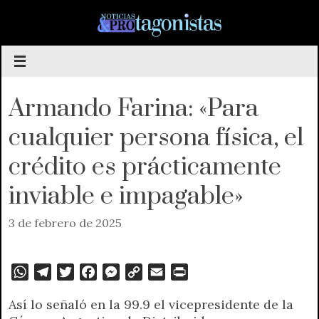
Saltar
al
contenido
Armando Farina: «Para
cualquier persona física, el
crédito es prácticamente
inviable e impagable»
3 de febrero de 2025
W
T
T
F
M
C
E
P
h
e
w
a
e
o
m
r
Así lo señaló en la 99.9 el vicepresidente de la
a
l
i
c
s
p
a
i