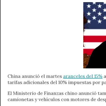
A
r
e
o
n
i
F
p
a
r
o
g
n
r
p
m
k
e
k
i
r
e
n
d
l
y
China anunció el martes
aranceles del 15%
a
tarifas adicionales del 10% impuestas por p
El Ministerio de Finanzas chino anunció tam
camionetas y vehículos con motores de des