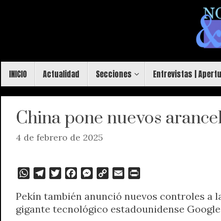
Saltar
al
contenido
Saltar
INICIO
Actualidad
Secciones
Entrevistas | Apert
al
contenido
China pone nuevos arancel
4 de febrero de 2025
W
T
T
F
M
C
E
P
h
e
w
a
e
o
m
r
Pekín también anunció nuevos controles a l
a
l
i
c
s
p
a
i
gigante tecnológico estadounidense Google
t
e
t
e
s
y
i
n
s
g
t
b
e
L
l
t