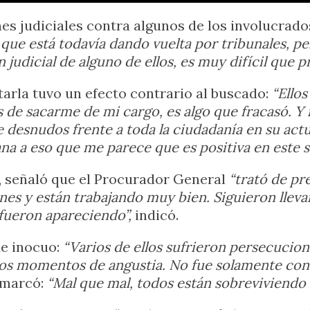
 judiciales contra algunos de los involucrado
 que está todavía dando vuelta por tribunales, pe
 judicial de alguno de ellos, es muy difícil que p
tarla tuvo un efecto contrario al buscado:
“Ellos
 de sacarme de mi cargo, es algo que fracasó. Y
esnudos frente a toda la ciudadanía en su actua
na a eso que me parece que es positiva en este s
a, señaló que el Procurador General
“trató de pre
iones y están trabajando muy bien. Siguieron llev
fueron apareciendo”,
indicó.
ue inocuo:
“Varios de ellos sufrieron persecucione
s momentos de angustia. No fue solamente contr
emarcó:
“Mal que mal, todos están sobreviviendo 