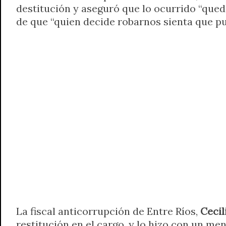
destitución y aseguró que lo ocurrido “qued
t
e
t
e
s
y
i
n
de que “quien decide robarnos sienta que pu
s
g
t
b
e
L
l
t
A
r
e
o
n
i
F
p
a
r
o
g
n
r
p
m
k
e
k
i
r
e
n
d
l
y
La fiscal anticorrupción de Entre Ríos,
Ceci
restitución en el cargo, y lo hizo con un m