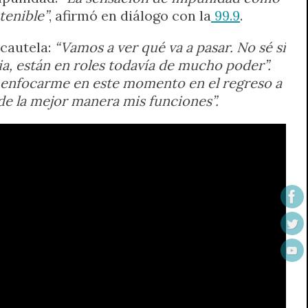
tenible”
, afirmó en diálogo con la
99.9
.
 cautela:
“Vamos a ver qué va a pasar. No sé si
cia, están en roles todavía de mucho poder”.
 enfocarme en este momento en el regreso a
 de la mejor manera mis funciones”.