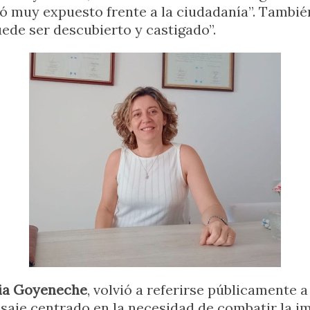
ó muy expuesto frente a la ciudadanía”. También
ede ser descubierto y castigado”.
lia Goyeneche
, volvió a referirse públicamente 
ensaje centrado en la necesidad de combatir la 