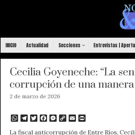
Saltar
al
contenido
Saltar
INICIO
Actualidad
Secciones
Entrevistas | Apert
al
contenido
Cecilia Goyeneche: “La se
corrupción de una manera 
2 de marzo de 2026
W
T
T
F
M
C
E
P
h
e
w
a
e
o
m
r
La fiscal anticorrupción de Entre Ríos, Ceci
a
l
i
c
s
p
a
i