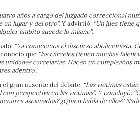
uatro años a cargo del juzgado correccional nú
 un lugar y del otro”.
Y advirtió:
“Un juez tiene q
ualquier ámbito sucede lo mismo”.
ñaló:
“Ya conocemos el discurso abolicionista. C
reconoció que
“las cárceles tienen muchas falenci
as unidades carcelarias. Hacen un cumpleaños más
res adentro”.
a el gran ausente del debate:
“Las víctimas están
 con perspectiva en las víctimas”. Y concluyó: 
 menores asesinados? ¿Quién habla de ellos? Nad