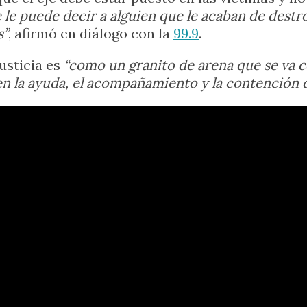
e le puede decir a alguien que le acaban de destro
s”
, afirmó en diálogo con la
99.9
.
usticia es
“como un granito de arena que se va c
 la ayuda, el acompañamiento y la contención de 