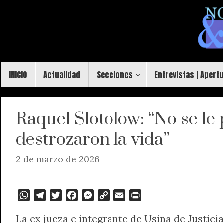
Saltar
al
contenido
Saltar
INICIO
Actualidad
Secciones
Entrevistas | Apert
al
contenido
Raquel Slotolow: “No se le 
destrozaron la vida”
2 de marzo de 2026
W
T
T
F
M
C
E
P
h
e
w
a
e
o
m
r
La ex jueza e integrante de Usina de Justici
a
l
i
c
s
p
a
i