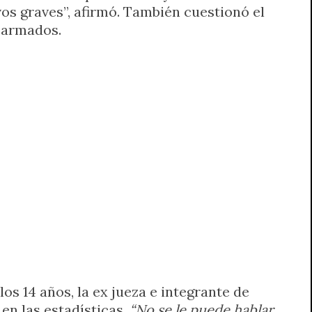
os graves”, afirmó. También cuestionó el
s armados.
os 14 años, la ex jueza e integrante de
en las estadísticas.
“No se le puede hablar