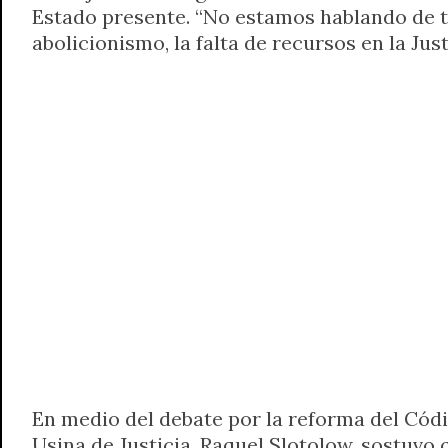
Estado presente. “No estamos hablando de t
t
e
t
e
s
y
i
n
abolicionismo, la falta de recursos en la Jus
s
g
t
b
e
L
l
t
A
r
e
o
n
i
F
p
a
r
o
g
n
r
p
m
k
e
k
i
r
e
n
d
l
y
En medio del debate por la reforma del Códig
Usina de Justicia, Raquel Slotolow, sostuvo q