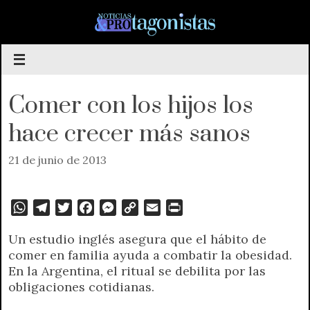
Saltar
al
contenido
Comer con los hijos los
hace crecer más sanos
21 de junio de 2013
W
T
T
F
M
C
E
P
h
e
w
a
e
o
m
r
Un estudio inglés asegura que el hábito de
a
l
i
c
s
p
a
i
comer en familia ayuda a combatir la obesidad.
t
e
t
e
s
y
i
n
En la Argentina, el ritual se debilita por las
s
g
t
b
e
L
l
t
obligaciones cotidianas.
A
r
e
o
n
i
F
p
a
r
o
g
n
r