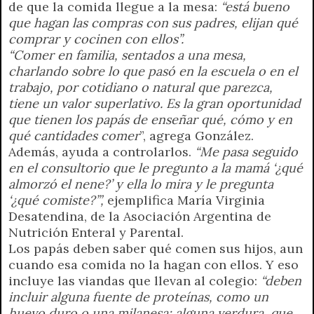
de que la comida llegue a la mesa:
“está bueno
que hagan las compras con sus padres, elijan qué
comprar y cocinen con ellos”.
“Comer en familia, sentados a una mesa,
charlando sobre lo que pasó en la escuela o en el
trabajo, por cotidiano o natural que parezca,
tiene un valor superlativo. Es la gran oportunidad
que tienen los papás de enseñar qué, cómo y en
qué cantidades comer
”, agrega González.
Además, ayuda a controlarlos.
“Me pasa seguido
en el consultorio que le pregunto a la mamá ‘¿qué
almorzó el nene?’ y ella lo mira y le pregunta
‘¿qué comiste?’”,
ejemplifica María Virginia
Desatendina, de la Asociación Argentina de
Nutrición Enteral y Parental.
Los papás deben saber qué comen sus hijos, aun
cuando esa comida no la hagan con ellos. Y eso
incluye las viandas que llevan al colegio:
“deben
incluir alguna fuente de proteínas, como un
huevo duro o una milanesa; alguna verdura, que