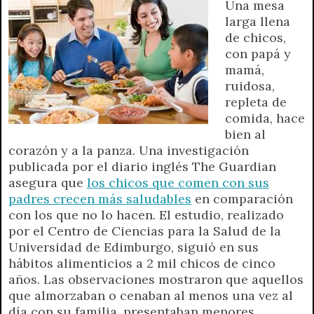
Una mesa
p
m
k
e
k
i
larga llena
r
e
de chicos,
n
con papá y
d
mamá,
l
ruidosa,
y
repleta de
comida, hace
bien al
corazón y a la panza. Una investigación
publicada por el diario inglés The Guardian
asegura que
los chicos que comen con sus
padres crecen más saludables
en comparación
con los que no lo hacen. El estudio, realizado
por el Centro de Ciencias para la Salud de la
Universidad de Edimburgo, siguió en sus
hábitos alimenticios a 2 mil chicos de cinco
años. Las observaciones mostraron que aquellos
que almorzaban o cenaban al menos una vez al
día con su familia, presentaban menores