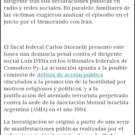
dirigente tras sus declaraciones públicas en
t
e
t
e
s
y
i
n
radio y redes sociales. En paralelo, familiares de
s
g
t
b
e
L
l
t
las víctimas exigieron analizar el episodio en el
A
r
e
o
n
i
F
juicio por el Memorando con Irán.
p
a
r
o
g
n
r
p
m
k
e
k
i
r
e
n
El fiscal federal Carlos Stornelli presentó este
d
lunes una denuncia penal contra el dirigente
l
social Luis D’Elía en los tribunales federales de
y
Comodoro Py. La acusación apunta a la posible
comisión de
delitos de acción pública
vinculados a la promoción de la hostilidad por
motivos religiosos y políticos, y a la
justificación del atentado terrorista perpetrado
contra la sede de la Asociación Mutual Israelita
Argentina (AMIA) en el año 1994.
La investigación se originó a partir de una serie
de manifestaciones públicas realizadas por el