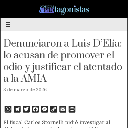
Saltar
al
contenido
Denunciaron a Luis D’Elía:
lo acusan de promover el
odio y justificar el atentado
a la AMIA
3 de marzo de 2026
W
T
T
F
M
C
E
P
h
e
w
a
e
o
m
r
El fiscal Carlos Stornelli pidió investigar al
a
l
i
c
s
p
a
i