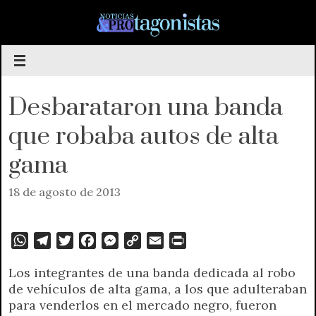
Saltar
al
contenido
Desbarataron una banda
que robaba autos de alta
gama
18 de agosto de 2013
W
T
T
F
M
C
E
P
h
e
w
a
e
o
m
r
Los integrantes de una banda dedicada al robo
a
l
i
c
s
p
a
i
de vehículos de alta gama, a los que adulteraban
t
e
t
e
s
y
i
n
para venderlos en el mercado negro, fueron
s
g
t
b
e
L
l
t