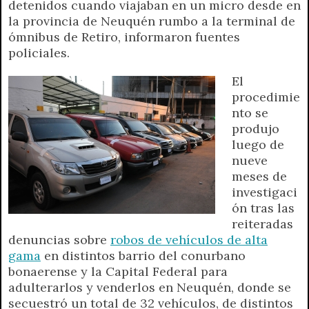
detenidos cuando viajaban en un micro desde en
A
r
e
o
n
i
F
la provincia de Neuquén rumbo a la terminal de
p
a
r
o
g
n
r
ómnibus de Retiro, informaron fuentes
p
m
k
e
k
i
policiales.
r
e
n
El
d
procedimie
l
nto se
y
produjo
luego de
nueve
meses de
investigaci
ón tras las
reiteradas
denuncias sobre
robos de vehículos de alta
gama
en distintos barrio del conurbano
bonaerense y la Capital Federal para
adulterarlos y venderlos en Neuquén, donde se
secuestró un total de 32 vehículos, de distintos