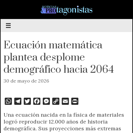
Saltar
al
contenido
Ecuación matemática
plantea desplome
demográfico hacia 2064
30 de mayo de 2026
W
T
T
F
M
C
E
P
h
e
w
a
e
o
m
r
Una ecuación nacida en la física de materiales
a
l
i
c
s
p
a
i
logró reproducir 12.000 años de historia
t
e
t
e
s
y
i
n
demográfica. Sus proyecciones más extremas
s
g
t
b
e
L
l
t