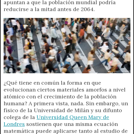
apuntan a que la población mundial podría
A
r
e
o
n
i
F
reducirse a la mitad antes de 2064.
p
a
r
o
g
n
r
p
m
k
e
k
i
r
e
n
d
l
y
¿Qué tiene en común la forma en que
evolucionan ciertos materiales amorfos a nivel
atómico con el crecimiento de la población
humana? A primera vista, nada. Sin embargo, un
físico de la Universidad de Milán y su difunto
colega de la
Universidad Queen Mary de
Londres
sostienen que una misma ecuación
matemática puede aplicarse tanto al estudio de