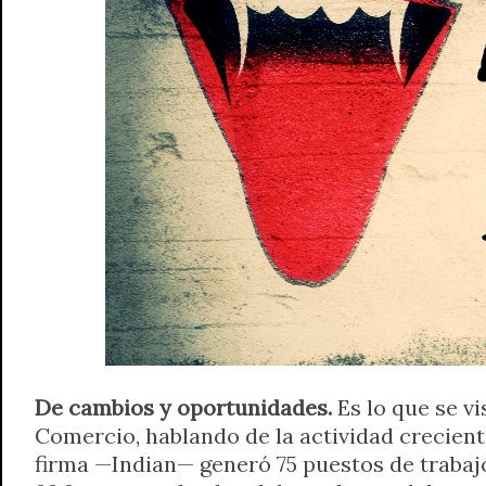
A
r
e
o
n
i
F
p
a
r
o
g
n
r
p
m
k
e
k
i
r
e
n
d
l
y
De cambios y oportunidades.
Es lo que se v
Comercio, hablando de la actividad crecient
firma —Indian— generó 75 puestos de trabaj