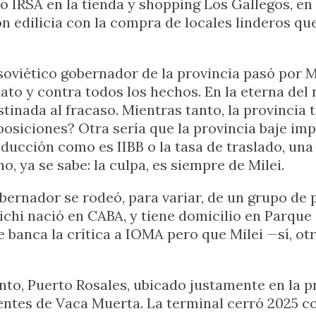
 IRSA en la tienda y shopping Los Gallegos, en 
n edilicia con la compra de locales linderos qu
oviético gobernador de la provincia pasó por Ma
dato y contra todos los hechos. En la eterna del
tinada al fracaso. Mientras tanto, la provincia
r posiciones? Otra sería que la provincia baje i
ducción como es IIBB o la tasa de traslado, un
o, ya se sabe: la culpa, es siempre de Milei.
obernador se rodeó, para variar, de un grupo de
 Kichi nació en CABA, y tiene domicilio en Parq
e banca la crítica a IOMA pero que Milei —sí, o
nto, Puerto Rosales, ubicado justamente en la pr
ntes de Vaca Muerta. La terminal cerró 2025 con