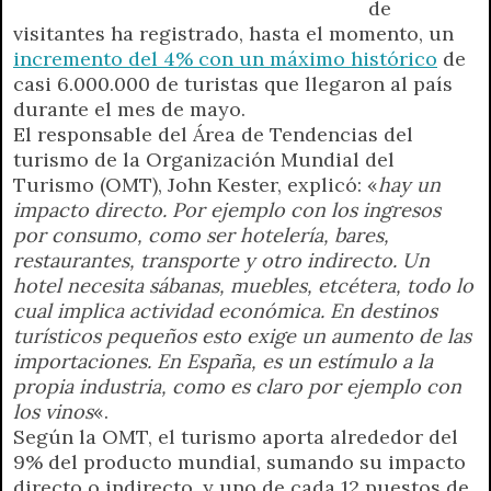
de
p
m
k
e
k
i
visitantes ha registrado, hasta el momento, un
r
e
incremento del 4% con un máximo histórico
de
n
casi 6.000.000 de turistas que llegaron al país
d
durante el mes de mayo.
l
El responsable del Área de Tendencias del
y
turismo de la Organización Mundial del
Turismo (OMT), John Kester, explicó: «
hay un
impacto directo. Por ejemplo con los ingresos
por consumo, como ser hotelería, bares,
restaurantes, transporte y otro indirecto. Un
hotel necesita sábanas, muebles, etcétera, todo lo
cual implica actividad económica. En destinos
turísticos pequeños esto exige un aumento de las
importaciones. En España, es un estímulo a la
propia industria, como es claro por ejemplo con
los vinos
«.
Según la OMT, el turismo aporta alrededor del
9% del producto mundial, sumando su impacto
directo o indirecto, y uno de cada 12 puestos de