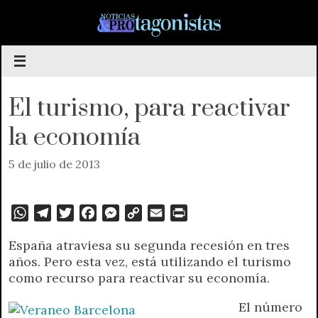
Saltar
al
contenido
El turismo, para reactivar
la economía
5 de julio de 2013
W
T
T
F
M
C
E
P
h
e
w
a
e
o
m
r
España atraviesa su segunda recesión en tres
a
l
i
c
s
p
a
i
años. Pero esta vez, está utilizando el turismo
t
e
t
e
s
y
i
n
como recurso para reactivar su economía.
s
g
t
b
e
L
l
t
A
r
e
o
n
i
F
El número
p
a
r
o
g
n
r