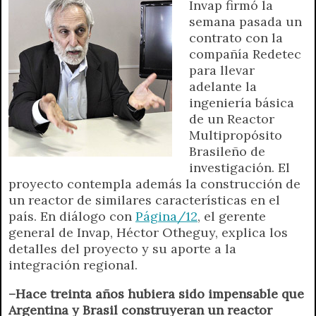
Invap firmó la
p
m
k
e
k
i
semana pasada un
r
e
contrato con la
n
compañía Redetec
d
para llevar
l
adelante la
y
ingeniería básica
de un Reactor
Multipropósito
Brasileño de
investigación. El
proyecto contempla además la construcción de
un reactor de similares características en el
país. En diálogo con
Página/12
, el gerente
general de Invap, Héctor Otheguy, explica los
detalles del proyecto y su aporte a la
integración regional.
–Hace treinta años hubiera sido impensable que
Argentina y Brasil construyeran un reactor