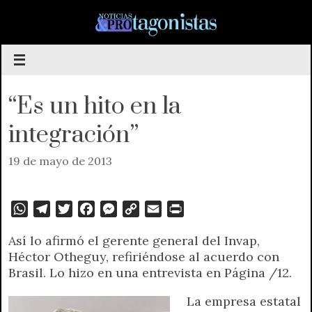
Saltar
al
contenido
“Es un hito en la
integración”
19 de mayo de 2013
W
T
T
F
M
C
E
P
h
e
w
a
e
o
m
r
Así lo afirmó el gerente general del Invap,
a
l
i
c
s
p
a
i
Héctor Otheguy, refiriéndose al acuerdo con
t
e
t
e
s
y
i
n
Brasil. Lo hizo en una entrevista en Página /12.
s
g
t
b
e
L
l
t
A
r
e
o
n
i
F
La empresa estatal
p
a
r
o
g
n
r