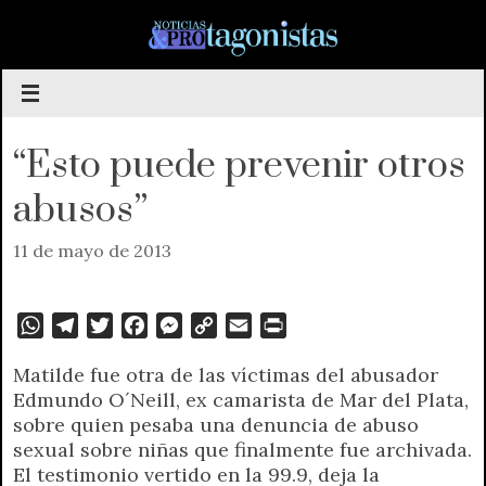
Saltar
al
contenido
“Esto puede prevenir otros
abusos”
11 de mayo de 2013
W
T
T
F
M
C
E
P
h
e
w
a
e
o
m
r
Matilde fue otra de las víctimas del abusador
a
l
i
c
s
p
a
i
Edmundo O´Neill, ex camarista de Mar del Plata,
t
e
t
e
s
y
i
n
sobre quien pesaba una denuncia de abuso
s
g
t
b
e
L
l
t
sexual sobre niñas que finalmente fue archivada.
A
r
e
o
n
i
F
El testimonio vertido en la 99.9, deja la
p
a
r
o
g
n
r