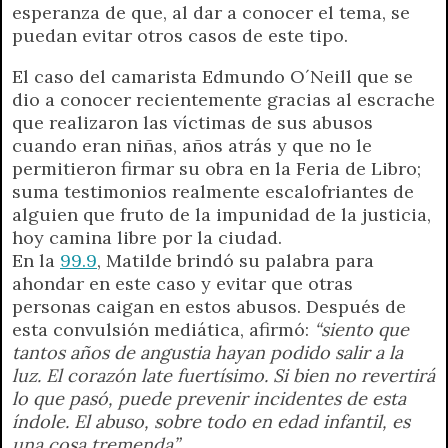
esperanza de que, al dar a conocer el tema, se
p
m
k
e
k
i
puedan evitar otros casos de este tipo.
r
e
n
El caso del camarista Edmundo O´Neill que se
d
dio a conocer recientemente gracias al escrache
l
que realizaron las víctimas de sus abusos
y
cuando eran niñas, años atrás y que no le
permitieron firmar su obra en la Feria de Libro;
suma testimonios realmente escalofriantes de
alguien que fruto de la impunidad de la justicia,
hoy camina libre por la ciudad.
En la
99.9
, Matilde brindó su palabra para
ahondar en este caso y evitar que otras
personas caigan en estos abusos. Después de
esta convulsión mediática, afirmó:
“siento que
tantos años de angustia hayan podido salir a la
luz. El corazón late fuertísimo. Si bien no revertirá
lo que pasó, puede prevenir incidentes de esta
índole. El abuso, sobre todo en edad infantil, es
una cosa tremenda”.