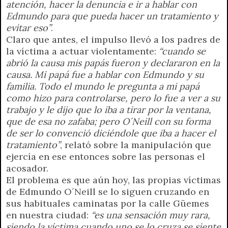
atención, hacer la denuncia e ir a hablar con
Edmundo para que pueda hacer un tratamiento y
evitar eso”
.
Claro que antes, el impulso llevó a los padres de
la víctima a actuar violentamente:
“cuando se
abrió la causa mis papás fueron y declararon en la
causa. Mi papá fue a hablar con Edmundo y su
familia. Todo el mundo le pregunta a mi papá
como hizo para controlarse, pero lo fue a ver a su
trabajo y le dijo que lo iba a tirar por la ventana,
que de esa no zafaba; pero O´Neill con su forma
de ser lo convenció diciéndole que iba a hacer el
tratamiento”
, relató sobre la manipulación que
ejercía en ese entonces sobre las personas el
acosador.
El problema es que aún hoy, las propias víctimas
de Edmundo O´Neill se lo siguen cruzando en
sus habituales caminatas por la calle Güemes
en nuestra ciudad:
“es una sensación muy rara,
siendo la víctima cuando uno se lo cruza se siente