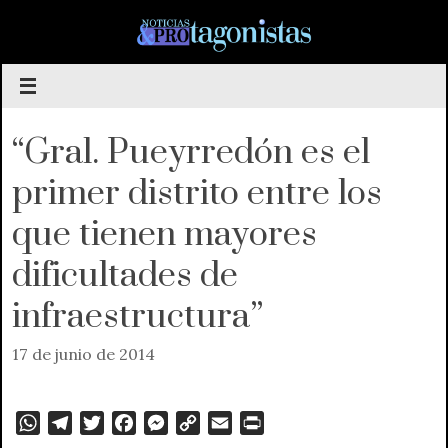
Saltar
al
contenido
“Gral. Pueyrredón es el
primer distrito entre los
que tienen mayores
dificultades de
infraestructura”
17 de junio de 2014
W
T
T
F
M
C
E
P
h
e
w
a
e
o
m
r