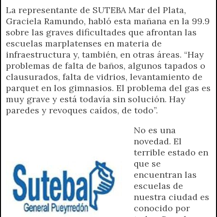
La representante de SUTEBA Mar del Plata,
a
l
i
c
s
p
a
i
Graciela Ramundo, habló esta mañana en la 99.9
t
e
t
e
s
y
i
n
sobre las graves dificultades que afrontan las
s
g
t
b
e
L
l
t
escuelas marplatenses en materia de
A
r
e
o
n
i
F
infraestructura y, también, en otras áreas. “Hay
p
a
r
o
g
n
r
problemas de falta de baños, algunos tapados o
p
m
k
e
k
i
clausurados, falta de vidrios, levantamiento de
r
e
parquet en los gimnasios. El problema del gas es
n
muy grave y está todavía sin solución. Hay
d
paredes y revoques caídos, de todo”.
l
y
No es una
novedad. El
terrible estado en
que se
encuentran las
escuelas de
nuestra ciudad es
conocido por