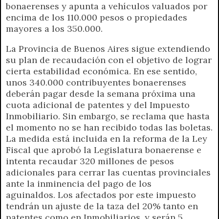
bonaerenses y apunta a vehículos valuados por
p
m
k
e
k
i
encima de los 110.000 pesos o propiedades
r
e
mayores a los 350.000.
n
d
La Provincia de Buenos Aires sigue extendiendo
l
su plan de recaudación con el objetivo de lograr
y
cierta estabilidad económica. En ese sentido,
unos 340.000 contribuyentes bonaerenses
deberán pagar desde la semana próxima una
cuota adicional de patentes y del Impuesto
Inmobiliario. Sin embargo, se reclama que hasta
el momento no se han recibido todas las boletas.
La medida está incluida en la reforma de la Ley
Fiscal que aprobó la Legislatura bonaerense e
intenta recaudar 320 millones de pesos
adicionales para cerrar las cuentas provinciales
ante la inminencia del pago de los
aguinaldos. Los afectados por este impuesto
tendrán un ajuste de la taza del 20% tanto en
patentes como en Inmobiliarios, y serán 5