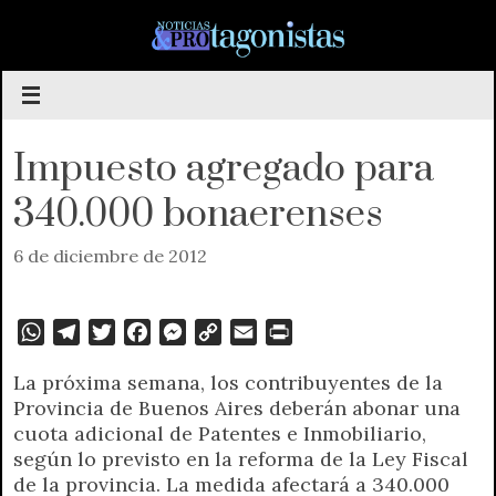
Saltar
al
contenido
Impuesto agregado para
340.000 bonaerenses
6 de diciembre de 2012
W
T
T
F
M
C
E
P
h
e
w
a
e
o
m
r
La próxima semana, los contribuyentes de la
a
l
i
c
s
p
a
i
Provincia de Buenos Aires deberán abonar una
t
e
t
e
s
y
i
n
cuota adicional de Patentes e Inmobiliario,
s
g
t
b
e
L
l
t
según lo previsto en la reforma de la Ley Fiscal
A
r
e
o
n
i
F
de la provincia. La medida afectará a 340.000
p
a
r
o
g
n
r