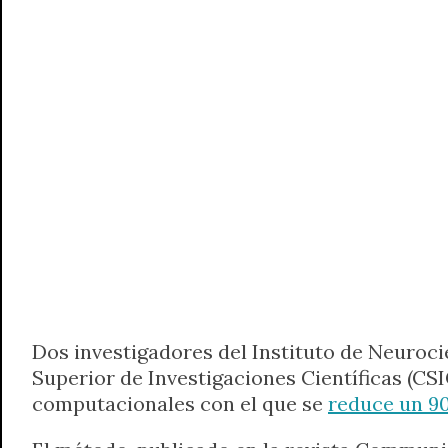
A
r
e
o
n
i
F
p
a
r
o
g
n
r
p
m
k
e
k
i
r
e
n
d
l
y
Dos investigadores del Instituto de Neuroc
Superior de Investigaciones Científicas (CSI
computacionales con el que se
reduce un 90