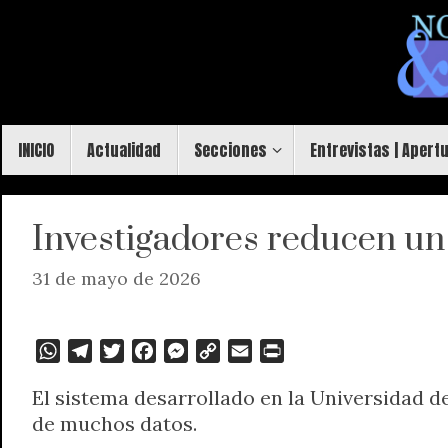
Saltar
al
contenido
Saltar
INICIO
Actualidad
Secciones
Entrevistas | Apert
al
contenido
Investigadores reducen un
31 de mayo de 2026
W
T
T
F
M
C
E
P
h
e
w
a
e
o
m
r
El sistema desarrollado en la Universidad d
a
l
i
c
s
p
a
i
de muchos datos.
t
e
t
e
s
y
i
n
s
g
t
b
e
L
l
t