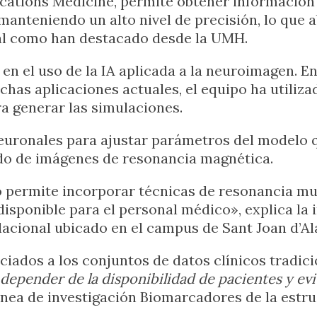
ications Medicine, permite obtener información
manteniendo un alto nivel de precisión, lo que
, tal como han destacado desde la UMH.
n el uso de la IA aplicada a la neuroimagen. E
has aplicaciones actuales, el equipo ha utiliza
ra generar las simulaciones.
 neuronales para ajustar parámetros del model
do de imágenes de resonancia magnética.
o permite incorporar técnicas de resonancia m
sponible para el personal médico», explica la in
acional ubicado en el campus de Sant Joan d’Al
iados a los conjuntos de datos clínicos tradic
depender de la disponibilidad de pacientes y ev
línea de investigación Biomarcadores de la estru