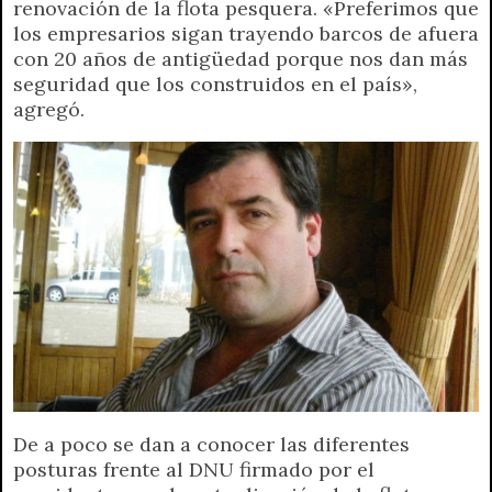
renovación de la flota pesquera. «Preferimos que
A
r
e
o
n
i
F
los empresarios sigan trayendo barcos de afuera
p
a
r
o
g
n
r
con 20 años de antigüedad porque nos dan más
p
m
k
e
k
i
seguridad que los construidos en el país»,
r
e
agregó.
n
d
l
y
De a poco se dan a conocer las diferentes
posturas frente al DNU firmado por el