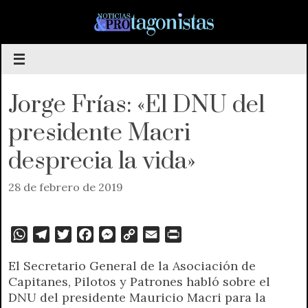
Saltar
al
contenido
Jorge Frías: «El DNU del
presidente Macri
desprecia la vida»
28 de febrero de 2019
W
T
T
F
M
C
E
P
h
e
w
a
e
o
m
r
El Secretario General de la Asociación de
a
l
i
c
s
p
a
i
Capitanes, Pilotos y Patrones habló sobre el
t
e
t
e
s
y
i
n
DNU del presidente Mauricio Macri para la
s
g
t
b
e
L
l
t