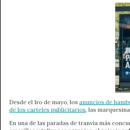
A
r
e
o
n
i
F
p
a
r
o
g
n
r
p
m
k
e
k
i
r
e
n
d
l
y
Desde el 1ro de mayo, los
anuncios de hambu
de los carteles publicitarios
, las marquesina
En una de las paradas de tranvía más concur