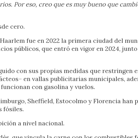
arios. Por eso, creo que es muy bueno que cambi
sde cero.
 Haarlem fue en 2022 la primera ciudad del mun
cios públicos, que entró en vigor en 2024, junt
uido con sus propias medidas que restringen ex
cteos– en vallas publicitarias municipales, ade
 funcionan con gasolina y vuelos.
imburgo, Sheffield, Estocolmo y Florencia han 
 fósiles.
ción a nivel nacional.
és, que vincula la carne con los combustibles fó