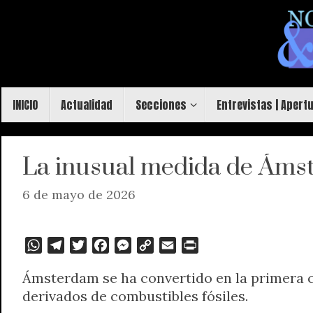
Saltar
al
contenido
Saltar
INICIO
Actualidad
Secciones
Entrevistas | Apert
al
contenido
La inusual medida de Ámste
6 de mayo de 2026
W
T
T
F
M
C
E
P
h
e
w
a
e
o
m
r
Ámsterdam se ha convertido en la primera c
a
l
i
c
s
p
a
i
derivados de combustibles fósiles.
t
e
t
e
s
y
i
n
s
g
t
b
e
L
l
t