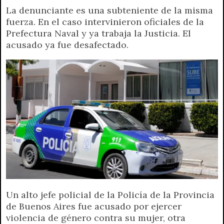
La denunciante es una subteniente de la misma
a
l
i
c
s
p
a
i
fuerza. En el caso intervinieron oficiales de la
t
e
t
e
s
y
i
n
Prefectura Naval y ya trabaja la Justicia. El
s
g
t
b
e
L
l
t
acusado ya fue desafectado.
A
r
e
o
n
i
F
p
a
r
o
g
n
r
p
m
k
e
k
i
r
e
n
d
l
y
Un alto jefe policial de la Policía de la Provincia
de Buenos Aires fue acusado por ejercer
violencia de género contra su mujer, otra