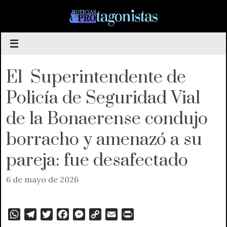
Saltar
al
contenido
El Superintendente de
Policía de Seguridad Vial
de la Bonaerense condujo
borracho y amenazó a su
pareja: fue desafectado
6 de mayo de 2026
W
T
T
F
M
C
E
P
h
e
w
a
e
o
m
r