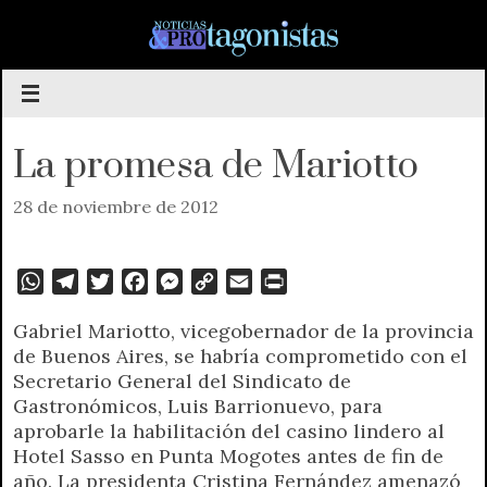
Saltar
al
contenido
La promesa de Mariotto
28 de noviembre de 2012
W
T
T
F
M
C
E
P
h
e
w
a
e
o
m
r
Gabriel Mariotto, vicegobernador de la provincia
a
l
i
c
s
p
a
i
de Buenos Aires, se habría comprometido con el
t
e
t
e
s
y
i
n
Secretario General del Sindicato de
s
g
t
b
e
L
l
t
Gastronómicos, Luis Barrionuevo, para
A
r
e
o
n
i
F
aprobarle la habilitación del casino lindero al
p
a
r
o
g
n
r
Hotel Sasso en Punta Mogotes antes de fin de
p
m
k
e
k
i
año. La presidenta Cristina Fernández amenazó