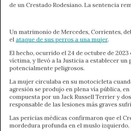
de un Crestado Rodesiano. La sentencia rema
t
e
t
e
s
y
i
n
s
g
t
b
e
L
l
t
A
r
e
o
n
i
F
p
a
r
o
g
n
r
Un matrimonio de Mercedes, Corrientes, deb
p
m
k
e
k
i
el
ataque de sus perros a una mujer
.
r
e
n
El hecho, ocurrido el 24 de octubre de 2023 e
d
víctima, y llevó a la Justicia a establecer 
l
potencialmente peligrosos.
y
La mujer circulaba en su motocicleta cuando
agresión se produjo en plena vía pública, en
compuesta por un Jack Russell Terrier y d
responsable de las lesiones más graves sufr
Las pericias médicas confirmaron que el Cre
mordedura profunda en el muslo izquierdo. E