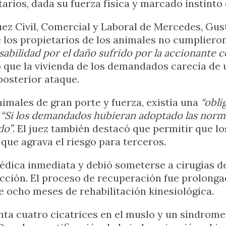
tarios, dada su fuerza física y marcado instinto 
uez Civil, Comercial y Laboral de Mercedes, Gust
los propietarios de los animales no cumplieron 
sabilidad por el daño sufrido por la accionante
nó que la vivienda de los demandados carecía de
l posterior ataque.
imales de gran porte y fuerza, existía una
“obli
:
“Si los demandados hubieran adoptado las norma
do”
. El juez también destacó que permitir que l
que agrava el riesgo para terceros.
médica inmediata y debió someterse a cirugías d
ección. El proceso de recuperación fue prolonga
e ocho meses de rehabilitación kinesiológica.
a cuatro cicatrices en el muslo y un síndrome 