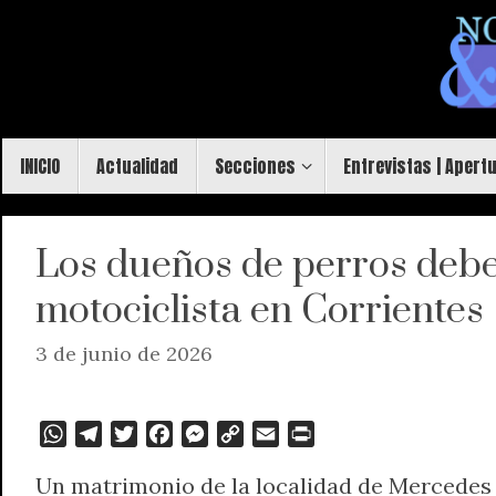
Saltar
al
contenido
Saltar
INICIO
Actualidad
Secciones
Entrevistas | Apert
al
contenido
Los dueños de perros deber
motociclista en Corrientes
3 de junio de 2026
W
T
T
F
M
C
E
P
h
e
w
a
e
o
m
r
Un matrimonio de la localidad de Mercedes
a
l
i
c
s
p
a
i