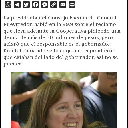
W
T
T
F
M
C
E
P
h
e
w
a
e
o
m
r
La presidenta del Consejo Escolar de General
a
l
i
c
s
p
a
i
Pueyrredón habló en la 99.9 sobre el reclamo
t
e
t
e
s
y
i
n
que lleva adelante la Cooperativa pidiendo una
s
g
t
b
e
L
l
t
deuda de más de 30 millones de pesos, pero
A
r
e
o
n
i
F
aclaró que el responsable es el gobernador
p
a
r
o
g
n
r
Kicillof: «cuando se los dije me respondieron
p
m
k
e
k
i
que estaban del lado del gobernador, asi no se
r
e
puede».
n
d
l
y