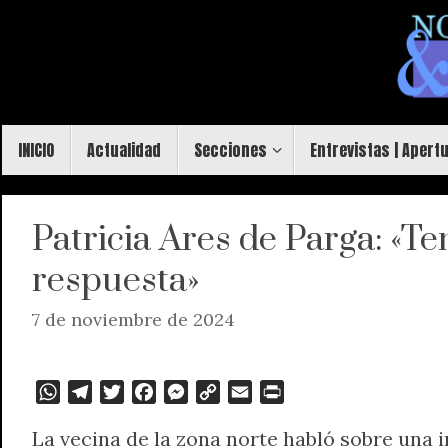
Saltar
al
contenido
Saltar
INICIO
Actualidad
Secciones
Entrevistas | Apert
al
contenido
Patricia Ares de Parga: «T
respuesta»
7 de noviembre de 2024
W
T
T
F
M
C
E
P
h
e
w
a
e
o
m
r
La vecina de la zona norte habló sobre una 
a
l
i
c
s
p
a
i