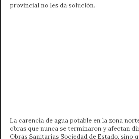
provincial no les da solución.
t
e
t
e
s
y
i
n
s
g
t
b
e
L
l
t
A
r
e
o
n
i
F
p
a
r
o
g
n
r
p
m
k
e
k
i
r
e
n
d
l
y
La carencia de agua potable en la zona nort
obras que nunca se terminaron y afectan dir
Obras Sanitarias Sociedad de Estado, sino q