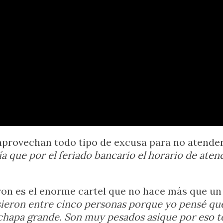
aprovechan todo tipo de excusa para no atender
a que por el feriado bancario el horario de atenc
aron es el enorme cartel que no hace más que un
usieron entre cinco personas porque yo pensé que
 chapa grande. Son muy pesados asique por eso tod