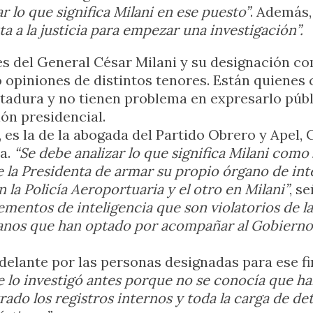
r lo que significa Milani en ese puesto”
. Además,
sta a la justicia para empezar una investigación”.
s del General César Milani y su designación com
opiniones de distintos tenores. Están quienes c
ctadura y no tienen problema en expresarlo púb
ión presidencial.
, es la de la abogada del Partido Obrero y Apel, 
ma.
“Se debe analizar lo que significa Milani como 
 la Presidenta de armar su propio órgano de int
 la Policía Aeroportuaria y el otro en Milani”
, s
lementos de inteligencia que son violatorios de la
nos que han optado por acompañar al Gobierno, 
adelante por las personas designadas para ese f
 lo investigó antes porque no se conocía que habí
ado los registros internos y toda la carga de de