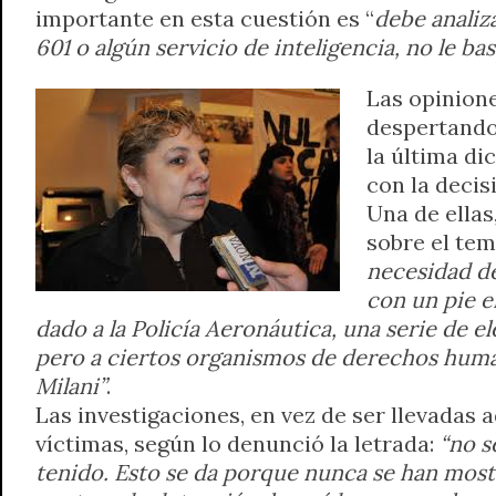
importante en esta cuestión es “
debe analiza
t
e
t
e
s
y
i
n
601 o algún servicio de inteligencia, no le ba
s
g
t
b
e
L
l
t
A
r
e
o
n
i
F
Las opinione
p
a
r
o
g
n
r
p
m
k
e
k
i
despertando 
r
e
la última di
n
con la decis
d
Una de ellas
l
sobre el te
y
necesidad de
con un pie en
dado a la Policía Aeronáutica, una serie de e
pero a ciertos organismos de derechos huma
Milani”
.
Las investigaciones, en vez de ser llevadas 
víctimas, según lo denunció la letrada:
“no se
tenido. Esto se da porque nunca se han mostr