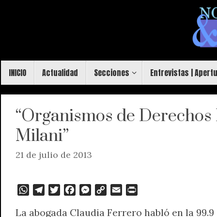
Saltar
al
contenido
Saltar
INICIO
Actualidad
Secciones
Entrevistas | Apert
al
contenido
“Organismos de Derechos 
Milani”
21 de julio de 2013
W
T
T
F
M
C
E
P
h
e
w
a
e
o
m
r
La abogada Claudia Ferrero habló en la 99.9 
a
l
i
c
s
p
a
i