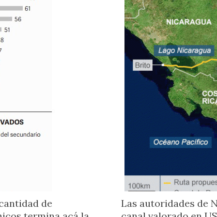
 cantidad de
Las autoridades de N
hicos termina acá la
canal valorado en US