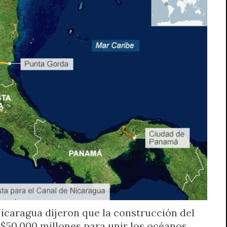
icaragua dijeron que la construcción del
$50.000 millones para unir los océanos