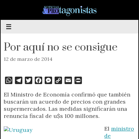
Saltar
al
contenido
Por aquí no se consigue
12 de marzo de 2014
W
T
T
F
M
C
E
P
h
e
w
a
e
o
m
r
El Ministro de Economía confirmó que también
a
l
i
c
s
p
a
i
buscarán un acuerdo de precios con grandes
t
e
t
e
s
y
i
n
supermercados. Las medidas significarán una
s
g
t
b
e
L
l
t
renuncia fiscal de u$s 100 millones.
A
r
e
o
n
i
F
p
a
r
o
g
n
r
El
ministro
p
m
k
e
k
i
de