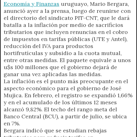
r
e
Economía y Finanzas
uruguayo, Mario Bergara,
n
anunció ayer a la prensa, luego de reunirse con
d
el directorio del sindicato PIT-CNT, que le dará
l
batalla a la inflación por medio de sacrificios
y
tributarios que incluyen renuncias en el cobro
de impuestos en tarifas públicas (UTE y Antel),
reducción del IVA para productos
hortifrutículas y subsidio a la cuota mutual,
entre otras medidas. El paquete equivale a unos
u$s 100 millones que el gobierno dejará de
ganar una vez aplicadas las medidas.
La inflación es el punto más preocupante en el
aspecto económico para el gobierno de José
Mujica. En febrero, el registro se expandió 1,66%
y en el acumulado de los últimos 12 meses
alcanzó 9,82%. El techo del rango meta del
Banco Central (BCU), a partir de julio, se ubica
en 7%.
Bergara indicó que se estudian rebajas