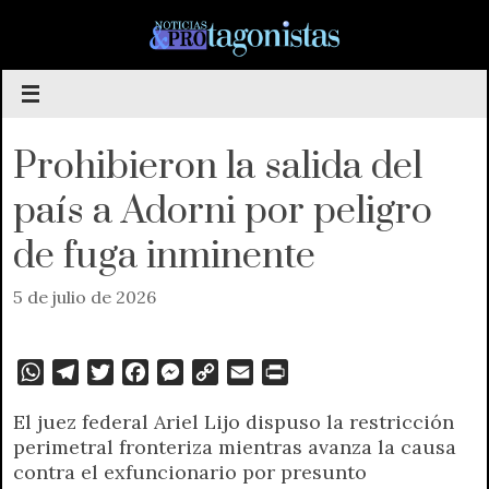
Saltar
al
contenido
Prohibieron la salida del
país a Adorni por peligro
de fuga inminente
5 de julio de 2026
W
T
T
F
M
C
E
P
h
e
w
a
e
o
m
r
El juez federal Ariel Lijo dispuso la restricción
a
l
i
c
s
p
a
i
perimetral fronteriza mientras avanza la causa
t
e
t
e
s
y
i
n
contra el exfuncionario por presunto
s
g
t
b
e
L
l
t