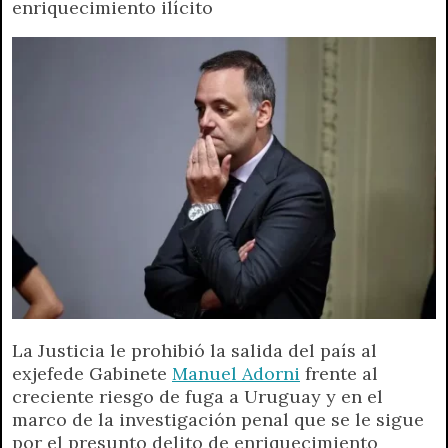
enriquecimiento ilícito
A
r
e
o
n
i
F
p
a
r
o
g
n
r
p
m
k
e
k
i
r
e
n
d
l
y
La Justicia le prohibió la salida del país al
exjefede Gabinete
Manuel Adorni
frente al
creciente riesgo de fuga a Uruguay y en el
marco de la investigación penal que se le sigue
por el presunto delito de enriquecimiento