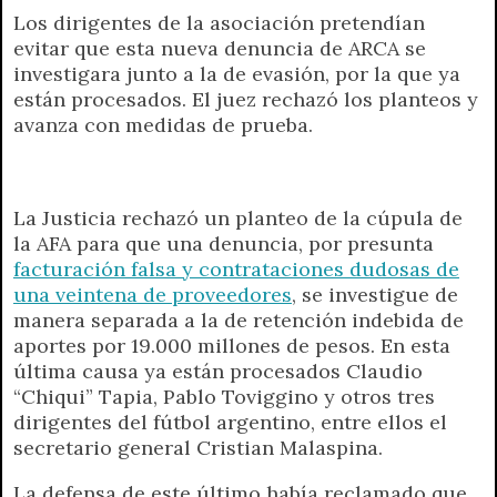
Los dirigentes de la asociación pretendían
a
l
i
c
s
p
a
i
evitar que esta nueva denuncia de ARCA se
t
e
t
e
s
y
i
n
investigara junto a la de evasión, por la que ya
s
g
t
b
e
L
l
t
están procesados. El juez rechazó los planteos y
A
r
e
o
n
i
F
avanza con medidas de prueba.
p
a
r
o
g
n
r
p
m
k
e
k
i
r
e
n
La Justicia rechazó un planteo de la cúpula de
d
la AFA para que una denuncia, por presunta
l
facturación falsa y contrataciones dudosas de
y
una veintena de proveedores
, se investigue de
manera separada a la de retención indebida de
aportes por 19.000 millones de pesos. En esta
última causa ya están procesados Claudio
“Chiqui” Tapia, Pablo Toviggino y otros tres
dirigentes del fútbol argentino, entre ellos el
secretario general Cristian Malaspina.
La defensa de este último había reclamado que