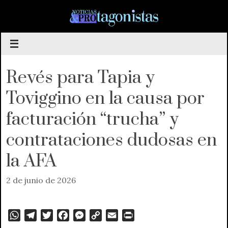
Saltar
al
contenido
Revés para Tapia y
Toviggino en la causa por
facturación “trucha” y
contrataciones dudosas en
la AFA
2 de junio de 2026
W
T
T
F
M
C
E
P
h
e
w
a
e
o
m
r