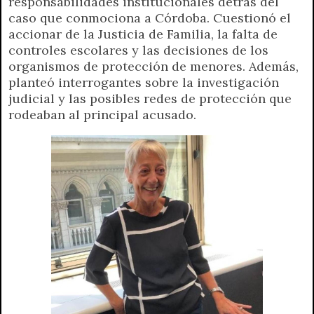
responsabilidades institucionales detrás del
t
e
t
e
s
y
i
n
caso que conmociona a Córdoba. Cuestionó el
s
g
t
b
e
L
l
t
accionar de la Justicia de Familia, la falta de
A
r
e
o
n
i
F
controles escolares y las decisiones de los
p
a
r
o
g
n
r
organismos de protección de menores. Además,
p
m
k
e
k
i
planteó interrogantes sobre la investigación
r
e
judicial y las posibles redes de protección que
n
rodeaban al principal acusado.
d
l
y