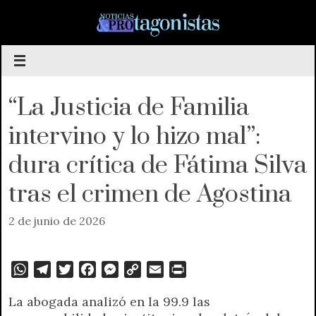
Saltar
al
contenido
“La Justicia de Familia
intervino y lo hizo mal”:
dura crítica de Fátima Silva
tras el crimen de Agostina
2 de junio de 2026
W
T
T
F
M
C
E
P
h
e
w
a
e
o
m
r
La abogada analizó en la 99.9 las
a
l
i
c
s
p
a
i