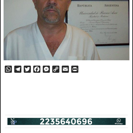
WhatsApp
Telegram
Twitter
Facebook
Messenger
Copy
Email
PrintFriendly
Link