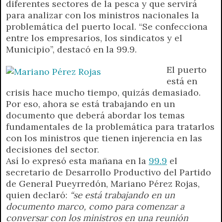
diferentes sectores de la pesca y que servirá
A
r
e
o
n
i
F
para analizar con los ministros nacionales la
p
a
r
o
g
n
r
problemática del puerto local. “Se confecciona
p
m
k
e
k
i
entre los empresarios, los sindicatos y el
r
e
Municipio”, destacó en la 99.9.
n
d
El puerto
l
está en
y
crisis hace mucho tiempo, quizás demasiado.
Por eso, ahora se está trabajando en un
documento que deberá abordar los temas
fundamentales de la problemática para tratarlos
con los ministros que tienen injerencia en las
decisiones del sector.
Así lo expresó esta mañana en la
99.9
el
secretario de Desarrollo Productivo del Partido
de General Pueyrredón, Mariano Pérez Rojas,
quien declaró:
“se está trabajando en un
documento marco, como para comenzar a
conversar con los ministros en una reunión