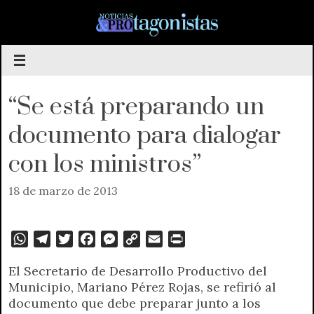
Saltar
al
contenido
“Se está preparando un
documento para dialogar
con los ministros”
18 de marzo de 2013
W
T
T
F
M
C
E
P
h
e
w
a
e
o
m
r
El Secretario de Desarrollo Productivo del
a
l
i
c
s
p
a
i
Municipio, Mariano Pérez Rojas, se refirió al
t
e
t
e
s
y
i
n
documento que debe preparar junto a los
s
g
t
b
e
L
l
t