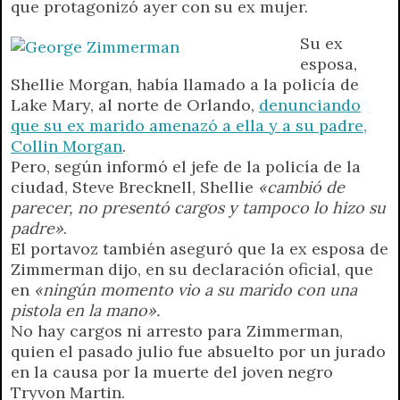
que protagonizó ayer con su ex mujer.
A
r
e
o
n
i
F
p
a
r
o
g
n
r
Su ex
p
m
k
e
k
i
esposa,
r
e
Shellie Morgan, había llamado a la policía de
n
Lake Mary, al norte de Orlando,
denunciando
d
que su ex marido amenazó a ella y a su padre,
l
Collin Morgan
.
y
Pero, según informó el jefe de la policía de la
ciudad, Steve Brecknell, Shellie
«cambió de
parecer, no presentó cargos y tampoco lo hizo su
padre»
.
El portavoz también aseguró que la ex esposa de
Zimmerman dijo, en su declaración oficial, que
en
«ningún momento vio a su marido con una
pistola en la mano».
No hay cargos ni arresto para Zimmerman,
quien el pasado julio fue absuelto por un jurado
en la causa por la muerte del joven negro
Tryvon Martin.