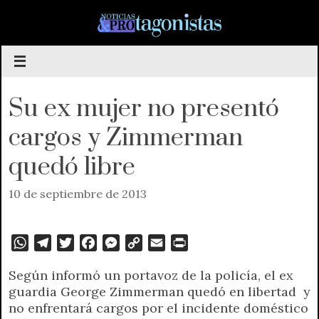
Saltar
al
contenido
Su ex mujer no presentó
cargos y Zimmerman
quedó libre
10 de septiembre de 2013
W
T
T
F
M
C
E
P
h
e
w
a
e
o
m
r
Según informó un portavoz de la policía, el ex
a
l
i
c
s
p
a
i
guardia George Zimmerman quedó en libertad y
t
e
t
e
s
y
i
n
no enfrentará cargos por el incidente doméstico
s
g
t
b
e
L
l
t